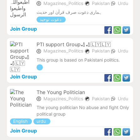
Magazines_Politics
Pakistan
Urdu
ہماری دعوت صرف قرآن اور حدیث
دعوت توحید
Join Group
PTI support Group🏏🏏🇱🇾🇱🇾
Magazines_Politics
Pakistan
Urdu
This group is based on Pakistani politics.
Join Group
The Young Politician
Magazines_Politics
Pakistan
Urdu
The young politician No abuse and fight Only
political group
English
urdu
Join Group