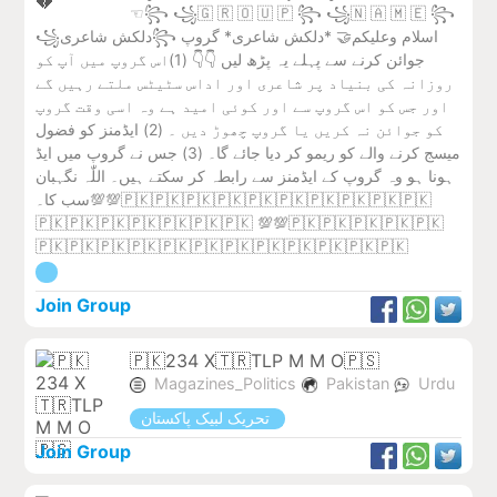
☜꧂ ꧁🇬 🇷 🇴 🇺 🇵 ꧂ ꧁🇳 🇦 🇲 🇪 ꧂
꧁دلکش شاعری꧂ اسلام وعلیکم🤝 *دلکش شاعری* گروپ
جوائن کرنے سے پہلے یہ پڑھ لیں 👇👇 (1)اس گروپ میں آپ کو
روزانہ کی بنیاد پر شاعری اور اداس سٹیٹس ملتے رہیں گے
اور جس کو اس گروپ سے اور کوئی امید ہے وہ اسی وقت گروپ
کو جوائن نہ کریں یا گروپ چھوڑ دیں ۔ (2) ایڈمنز کو فضول
میسج کرنے والے کو ریمو کر دیا جائے گا۔ (3) جس نے گروپ میں ایڈ
ہونا ہو وہ گروپ کے ایڈمنز سے رابطہ کر سکتے ہیں۔ اللّٰہ نگہبان
سب کا۔💯💯🇵🇰🇵🇰🇵🇰🇵🇰🇵🇰🇵🇰🇵🇰🇵🇰🇵🇰🇵🇰
🇵🇰🇵🇰🇵🇰🇵🇰🇵🇰🇵🇰🇵🇰 💯💯🇵🇰🇵🇰🇵🇰🇵🇰🇵🇰
🇵🇰🇵🇰🇵🇰🇵🇰🇵🇰🇵🇰🇵🇰🇵🇰🇵🇰🇵🇰🇵🇰🇵🇰
Join Group
🇵🇰234 X🇹🇷TLP M M O🇵🇸
Magazines_Politics
Pakistan
Urdu
تحریک لبیک پاکستان
Join Group