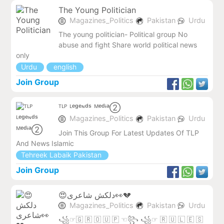
The Young Politician
Magazines_Politics
Pakistan
Urdu
The young politician- Political group No
abuse and fight Share world political news
only
Urdu
english
Join Group
ᵀᴸᴾ ᴸᵉᵍᵉᶰᵈˢ ᴹᵉᵈᶤᵃ②
Magazines_Politics
Pakistan
Urdu
Join This Group For Latest Updates Of TLP
And News Islamic
Tehreek Labaik Pakistan
Join Group
😍دلکش شاعری👀💔
Magazines_Politics
Pakistan
Urdu
꧁☞🇬 🇷 🇴 🇺 🇵 ☜꧂ ꧁☞ 🇷 🇺 🇱 🇪 🇸