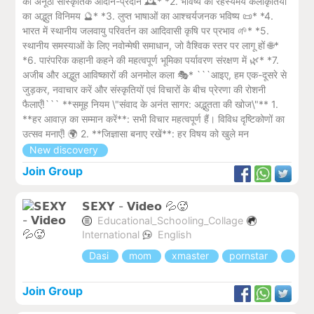
का अनूठा सांस्कृतिक आदान-प्रदान 🕰️* *2. भविष्य की रहस्यमय कलाकृतियों
का अद्भुत विनिमय 🔮* *3. लुप्त भाषाओं का आश्चर्यजनक भविष्य 📜* *4.
भारत में स्थानीय जलवायु परिवर्तन का आदिवासी कृषि पर प्रभाव 🌱* *5.
स्थानीय समस्याओं के लिए नवोन्मेषी समाधान, जो वैश्विक स्तर पर लागू हों 🌐*
*6. पारंपरिक कहानी कहने की महत्वपूर्ण भूमिका पर्यावरण संरक्षण में 🌿* *7.
अजीब और अद्भुत आविष्कारों की अनमोल कला 🎭* ```आइए, हम एक-दूसरे से
जुड़कर, नवाचार करें और संस्कृतियों एवं विचारों के बीच प्रेरणा की रोशनी
फैलाएँ!``` **समूह नियम \"संवाद के अनंत सागर: अद्भुतता की खोज\"** 1.
**हर आवाज़ का सम्मान करें**: सभी विचार महत्वपूर्ण हैं। विविध दृष्टिकोणों का
उत्सव मनाएँ! 🌍 2. **जिज्ञासा बनाए रखें**: हर विषय को खुले मन
New discovery
Join Group
𝗦𝗘𝗫𝗬 - 𝗩𝗶𝗱𝗲𝗼 💦🥵
Educational_Schooling_Collage
International
English
Dasi
mom
xmaster
pornstar
Join Group