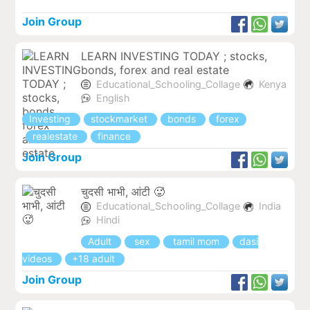
Join Group
LEARN INVESTING TODAY ; stocks,
bonds, forex and real estate
Educational_Schooling_Collage
Kenya
English
Investing
stockmarket
bonds
forex
realestate
finance
Join Group
चुदसी भाभी, आंटी 🥵
Educational_Schooling_Collage
India
Hindi
Adult
sex
tamil mom
dasi
videos
+18 adult
Join Group