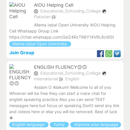
AIOU Helping Cell
Educational_Schooling_Collage
Pakistan
Allama Iqbal Open University AIOU Helping
Cell Whatsapp Group Link
https://chat.whatsapp.com/GsIZ4RzTR8Y1XVRL8cI6St
Allama Iqbal Open University
Join Group
ENGLISH FLUENCY😊🙃
Educational_Schooling_Collage
International
English
Asslam O Alaikum! Wellcome to all of you
Whoever will be free they can start a voice chat for
english speaking practice Also you can send TEXT
messages here but focus on speaking Don\'t send any link
and videos here or else you will be removed. Best of luck
🍀
English language
funny
improve your language