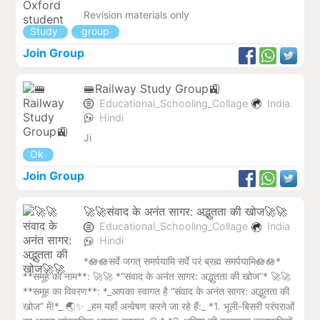
Revision materials only
Study
group
Join Group
🚝Railway Study Group🚉
Educational_Schooling_Collage
India
Hindi
Ji
Ok
Join Group
🚀🚀संवाद के अनंत सागर: अद्भुतता की खोज🚀🚀
Educational_Schooling_Collage
India
Hindi
*🪷🪷सर्वे जगत् समर्पयामि सर्वे परं ब्रह्म समर्पयामि🪷🪷*
**समूह का नाम**: 🚀🚀 *“संवाद के अनंत सागर: अद्भुतता की खोज”* 🚀🚀
**समूह का विवरण**: *_आपका स्वागत है “संवाद के अनंत सागर: अद्भुतता की
खोज” में!*_ 🌏✨ _हम यहाँ अन्वेषण करने जा रहे हैं:_ *1. भूली-बिसरी परंपराओं