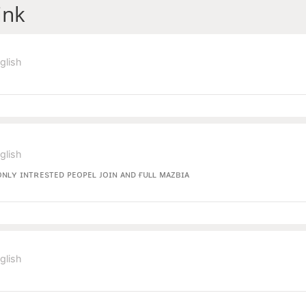
ink
glish
glish
ᴏɴʟʏ ɪɴᴛʀᴇsᴛᴇᴅ ᴘᴇᴏᴘᴇʟ ᴊᴏɪɴ ᴀɴᴅ ғᴜʟʟ ᴍᴀᴢʙɪᴀ
glish