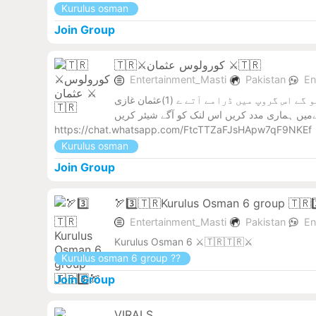
Kurulus osman
Join Group
🇹🇷⚔️کورولوس عثمان ⚔️🇹🇷
Entertainment_Masti
Pakistan
En
السلام و علیکم ورحمتہ اللہ وبرکاتہ گروپ میں انے والے ممبر کو ❤️ دل کی گہرائیوں سے خوش آمد امید کرتا ہوں آپ سب خیریت سے ہو گے اس گروپ میں ڈرامے آتے ے (1)عثمان غازی
ےمیں ہماری مدد کریں اس لنک کو آگے شیئر کریں
https://chat.whatsapp.com/FtcTTZaFJsHApw7qF9NKEf
Kurulus osman
Join Group
🏹3️⃣🇹🇷Kurulus Osman 6 group 🇹🇷3
Entertainment_Masti
Pakistan
En
Kurulus Osman 6 ⚔️🇹🇷🇹🇷⚔️
Kurulus osman 6 group ??
Join Group
VIRALS