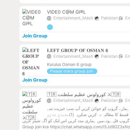
VIDE0 C@M GI®L
Entertainment_Masti
Pakistan
En
Join Group
𝐋𝐄𝐅𝐓 𝐆𝐑𝐎𝐔𝐏 𝐎𝐅 𝐎𝐒𝐌𝐀𝐍 𝟲
Entertainment_Masti
Pakistan
En
Kurulus Osman 6 group
Please mara group join
Join Group
🇹🇷 کورولوس عظیم سلطنت ⚔️🇹🇷
Entertainment_Masti
Pakistan
En
 لیے ہمارے گروپ کو جوائن کریں آپ سب خیریت سے
ہو گے اس گروپ میں ترقی اسلامی تاریخی ڈرامے سنڈ کیے جاتے ہیں اس کے ساتھ سٹیٹس وغیرہ بھی سنڈ ہونگے برائے مہربانی اگلی یا پچھلی قسط کا مطالبہ نہ کریں شکریہ (1)عثمان غازی
و کر دیے جاؤگے گروپ فل ہونےمیں ہماری مدد کریں اس لنک کو آگے شیئر کریں
Group join kra https://chat.whatsapp.com/I5Jd9DZ3x