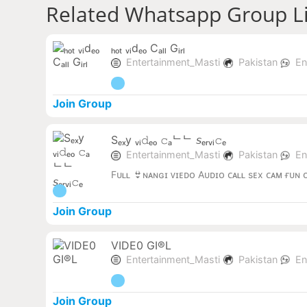
Related Whatsapp Group L
ₕₒₜ ᵥᵢdₑₒ Cₐₗₗ Gᵢᵣₗ
Entertainment_Masti
Pakistan
En
Join Group
Sₑₓy ᵥᵢ𝚍ₑₒ 𝚌ₐᄂᄂ 𝘴ₑᵣᵥᵢ𝚌ₑ
Entertainment_Masti
Pakistan
En
Fᴜʟʟ 👙ɴᴀɴɢɪ ᴠɪᴇᴅᴏ Aᴜᴅɪᴏ ᴄᴀʟʟ sᴇx ᴄᴀᴍ ғᴜɴ 
Join Group
VIDE0 GI®L
Entertainment_Masti
Pakistan
En
Join Group