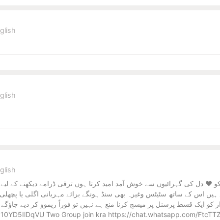
glish
glish
glish
بر کو ❤️ دل کی گہرائیوں سے خوش آمد امید کرتا ہوں ترقی ڈرامے دیکھنے کے
یں (2)صلاح الدین ایوبی اتوار کو ایک قسط پرسنل پر میسج کرنا منع ہے نہیں تو فوراً ریمو
Nz10YD5IlDqVU Two Group join kra https://chat.whatsapp.com/Ftc