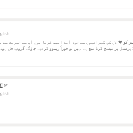
glish
رسنل پر میسج کرنا منع ہے نہیں تو فوراً ریموو کر دیے جاؤگے گروپ فل ہون
️⃣🏹
glish