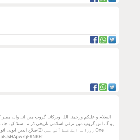
السلام و علیکم ورحمتہ اللہ وبرکاتہ گروپ میں انے والے مم
روزانہ ایک قسط آتی ہ One
TTZaFJsHApw7qF9NKEf