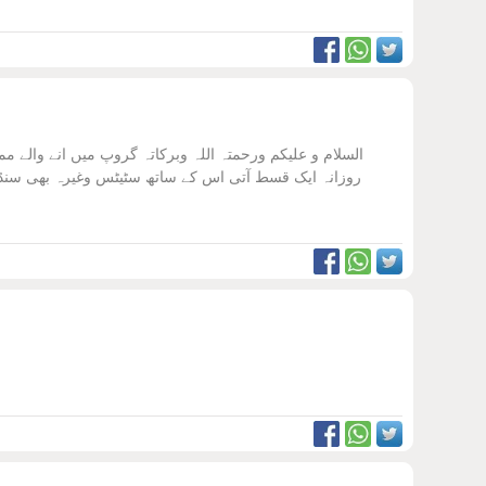
روزانہ ایک قسط آتی اس کے ساتھ سٹیٹس وغیرہ بھی سنڈ پ